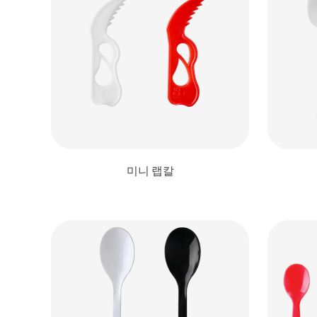
미니 랩칼