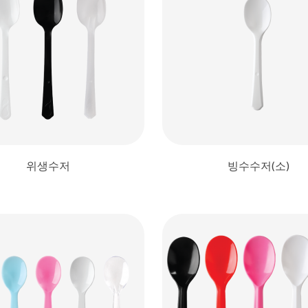
위생수저
빙수수저(소)