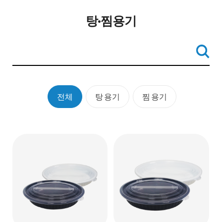
탕·찜용기
전체
탕 용기
찜 용기