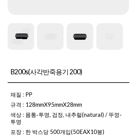
B200s(사각반죽용기 200)
재질 : PP
규격 : 128mmX95mmX28mm
색상 : 몸통-투명, 검정, 내추럴(natural) / 뚜껑-
투명
포장 : 한 박스당 500개입(50EAX10봉)