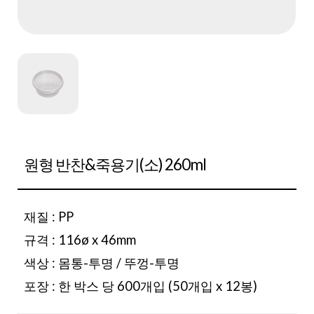
원형 반찬&죽용기(소) 260ml
재질 : PP
규격 : 116ø x 46mm
색상 : 몸통-투명 / 뚜껑-투명
포장 : 한 박스 당 600개입 (50개입 x 12봉)