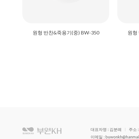
원형 반찬&죽용기(중) BW-350
원형 
이전
다음
대표자명 : 김분례
주소 
이메일 : buwonkh@hanmail