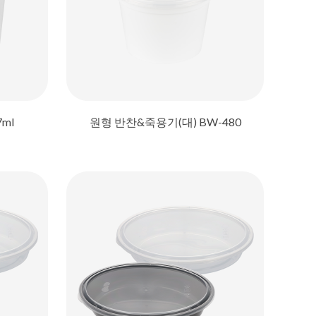
7ml
원형 반찬&죽용기(대) BW-480