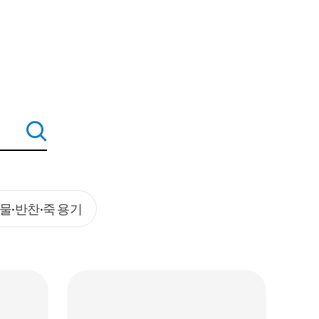
물·반찬·죽 용기