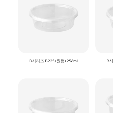
B시리즈 B225 (원형) 256ml
B시