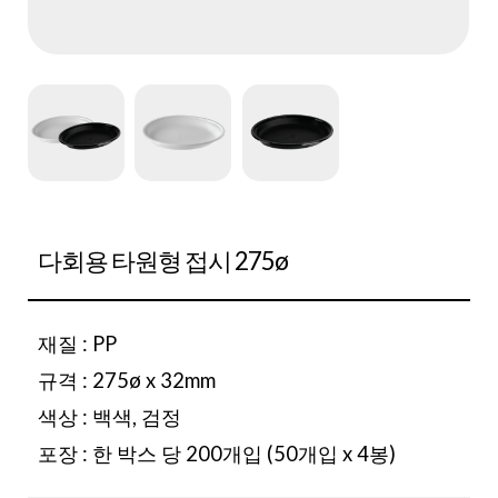
다회용 타원형 접시 275ø
재질 : PP
규격 : 275ø x 32mm
색상 : 백색, 검정
포장 : 한 박스 당 200개입 (50개입 x 4봉)